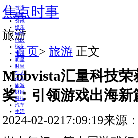
焦点时事
首页
新闻
资讯
娱乐
旅游
电视
电影
综艺
首页
>
旅游
正文
音乐
明星
时尚
Mobvista汇量科
红人
体育
旅游
奖：引领游戏出海新
财经
科技
汽车
生活
2024-02-02
17:09:19
来源