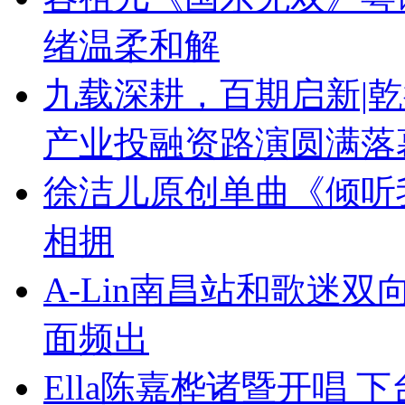
绪温柔和解
九载深耕，百期启新|乾
产业投融资路演圆满落
徐洁儿原创单曲《倾听
相拥
A-Lin南昌站和歌迷
面频出
Ella陈嘉桦诸暨开唱