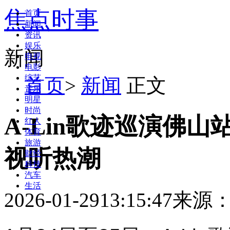
焦点时事
首页
新闻
资讯
娱乐
新闻
电视
电影
综艺
首页
>
新闻
正文
音乐
明星
时尚
A-Lin歌迹巡演佛
红人
体育
旅游
视听热潮
财经
科技
汽车
生活
2026-01-29
13:15:47
来源