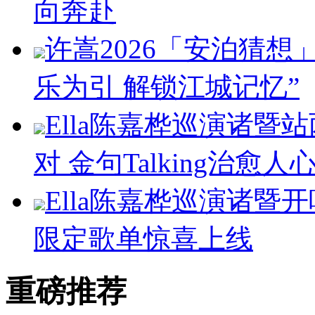
向奔赴
许嵩2026「安泊猜想
乐为引 解锁江城记忆”
Ella陈嘉桦巡演诸暨
对 金句Talking治愈人
Ella陈嘉桦巡演诸暨
限定歌单惊喜上线
重磅推荐