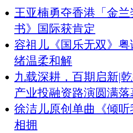
王亚楠勇夺香港「金兰
书》国际获肯定
容祖儿《国乐无双》粤
绪温柔和解
九载深耕，百期启新|乾
产业投融资路演圆满落
徐洁儿原创单曲《倾听
相拥