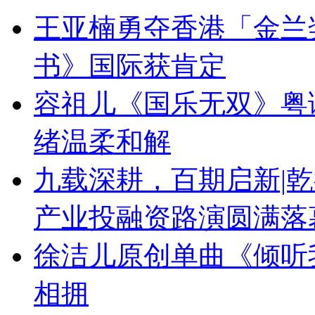
王亚楠勇夺香港「金兰
书》国际获肯定
容祖儿《国乐无双》粤
绪温柔和解
九载深耕，百期启新|乾
产业投融资路演圆满落
徐洁儿原创单曲《倾听
相拥