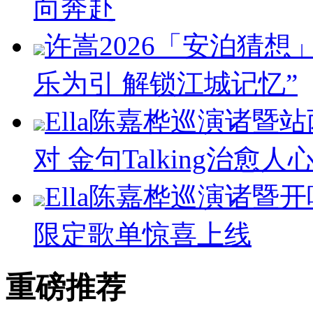
向奔赴
许嵩2026「安泊猜想
乐为引 解锁江城记忆”
Ella陈嘉桦巡演诸暨
对 金句Talking治愈人
Ella陈嘉桦巡演诸暨
限定歌单惊喜上线
重磅推荐