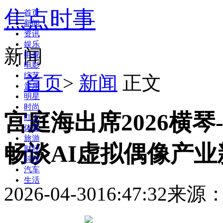
焦点时事
首页
新闻
资讯
娱乐
新闻
电视
电影
综艺
首页
>
新闻
正文
音乐
明星
时尚
宫庭海出席2026横
红人
体育
旅游
畅谈AI虚拟偶像产业
财经
科技
汽车
生活
2026-04-30
16:47:32
来源