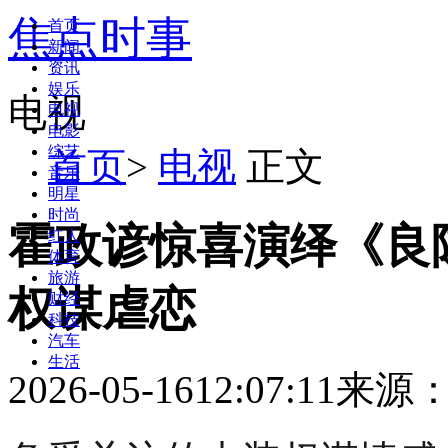
焦点时事
首页
新闻
资讯
娱乐
电视
电视
电影
综艺
首页
>
电视
正文
音乐
明星
时尚
霍政谚惊喜演绎《良陈
红人
体育
旅游
权谋虐恋
财经
科技
汽车
生活
2026-05-16
12:07:11
来源