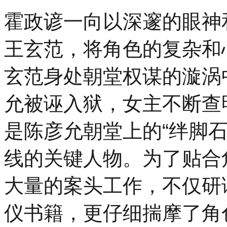
霍政谚一向以深邃的眼神
王玄范，将角色的复杂和
玄范身处朝堂权谋的漩涡
允被诬入狱，女主不断查
是陈彦允朝堂上的“绊脚
线的关键人物。为了贴合
大量的案头工作，不仅研
仪书籍，更仔细揣摩了角