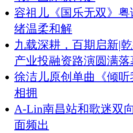
容祖儿《国乐无双》粤
绪温柔和解
九载深耕，百期启新|乾
产业投融资路演圆满落
徐洁儿原创单曲《倾听
相拥
A-Lin南昌站和歌迷
面频出