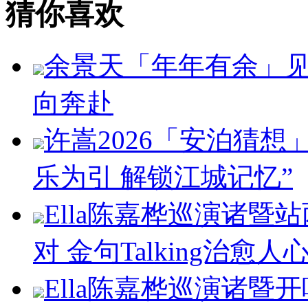
猜你喜欢
余景天「年年有余」
向奔赴
许嵩2026「安泊猜想
乐为引 解锁江城记忆”
Ella陈嘉桦巡演诸暨
对 金句Talking治愈人
Ella陈嘉桦巡演诸暨