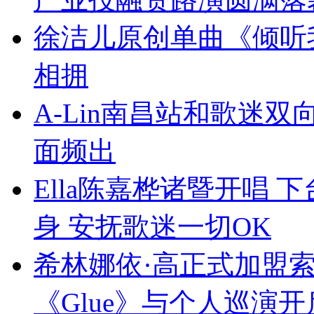
徐洁儿原创单曲《倾听
相拥
A-Lin南昌站和歌迷
面频出
Ella陈嘉桦诸暨开唱
身 安抚歌迷一切OK
希林娜依·高正式加盟
《Glue》与个人巡演