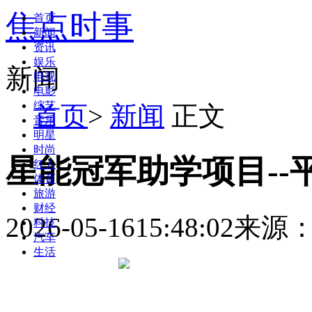
焦点时事
首页
新闻
资讯
娱乐
新闻
电视
电影
综艺
首页
>
新闻
正文
音乐
明星
时尚
星能冠军助学项目--
红人
体育
旅游
财经
2026-05-16
15:48:02
来源
科技
汽车
生活